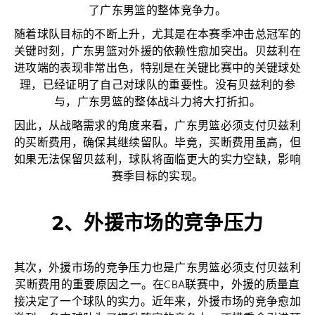
了广东男篮的整体竞争力。
随着球队目标的不断上升，尤其是在本赛季冲击总冠军的
关键时刻，广东男篮对外援的依赖性愈加突出。贝兹利在
进攻端的表现非常出色，特别是在关键比赛中的关键球处
理，已经证明了自己对球队的重要性。没有贝兹利的参
与，广东男篮的整体战斗力将大打折扣。
因此，从战略需求的角度来看，广东男篮必须支付贝兹利
的买断费用，确保其继续留队。毕竟，买断费用虽高，但
如果无法保留贝兹利，球队将面临更大的实力空缺，影响
赛季目标的实现。
2、外援市场的竞争压力
其次，外援市场的竞争压力也是广东男篮必须支付贝兹利
买断费用的重要原因之一。在CBA联赛中，外援的质量直
接决定了一个球队的实力。近年来，外援市场的竞争愈加