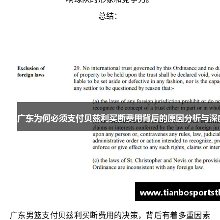
响球队的形象和竞争力。
总结：
广东男篮支付贝兹利买断费用的决策，背后有着多重因素