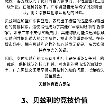
激烈，各支球队为了提升阵容的竞争力，不惜重金引进顶
级外援。在这种背景下，广东男篮若无法确保贝兹利留
队，将面临被其他球队截胡的风险。
贝兹利在加盟广东男篮后，表现出了极强的适应能力和出
色的竞技状态，这使得他成为了其他CBA球队眼中的“香饽
饽”。如果广东不支付买断费用，其他球队可能会迅速接触
贝兹利并提出诱人的合同条件，抢走这位重要外援。在外
援市场中，拥有贝兹利这样的核心球员无疑是广东男篮保
持竞争力的关键。
因此，支付贝兹利的买断费用实际上是在避免竞争对手的
截胡，保护球队的核心利益。考虑到外援市场的激烈竞
争，广东男篮必须尽早解决贝兹利的续约问题，以免错失
最佳机会。
天博体育官方网站
3、贝兹利的竞技价值