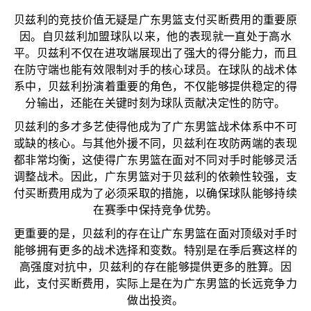
贝兹利的竞技价值无疑是广东男篮支付买断费用的重要原
因。自贝兹利加盟球队以来，他的表现就一直处于高水
平。贝兹利不仅在进攻端展现出了强大的得分能力，而且
在防守端也能有效限制对手的核心球员。在球队的战术体
系中，贝兹利扮演着重要的角色，不仅能够提供稳定的得
分输出，还能在关键时刻为球队贡献决定性的防守。
贝兹利的多才多艺使得他成为了广东男篮战术体系中不可
或缺的核心。与其他外援不同，贝兹利在攻防两端的表现
都非常均衡，这使得广东男篮在面对不同对手时能够灵活
调整战术。因此，广东男篮对于贝兹利的依赖性较强，支
付买断费用成为了必须采取的措施，以确保球队能够持续
在赛季中保持竞争优势。
更重要的是，贝兹利的存在让广东男篮在面对顶级对手时
能够拥有更多的战术选择和变数。特别是在季后赛这样的
高强度对抗中，贝兹利的存在能够提供更多的胜算。因
此，支付买断费用，实际上是在为广东男篮的长远竞争力
做出投资。