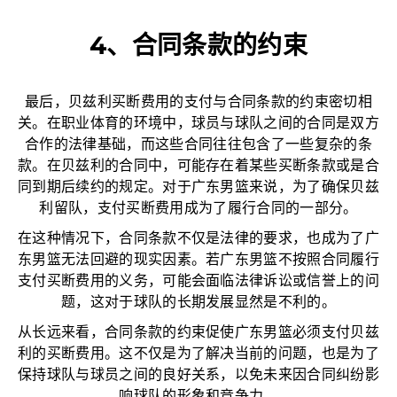
4、合同条款的约束
最后，贝兹利买断费用的支付与合同条款的约束密切相
关。在职业体育的环境中，球员与球队之间的合同是双方
合作的法律基础，而这些合同往往包含了一些复杂的条
款。在贝兹利的合同中，可能存在着某些买断条款或是合
同到期后续约的规定。对于广东男篮来说，为了确保贝兹
利留队，支付买断费用成为了履行合同的一部分。
在这种情况下，合同条款不仅是法律的要求，也成为了广
东男篮无法回避的现实因素。若广东男篮不按照合同履行
支付买断费用的义务，可能会面临法律诉讼或信誉上的问
题，这对于球队的长期发展显然是不利的。
从长远来看，合同条款的约束促使广东男篮必须支付贝兹
利的买断费用。这不仅是为了解决当前的问题，也是为了
保持球队与球员之间的良好关系，以免未来因合同纠纷影