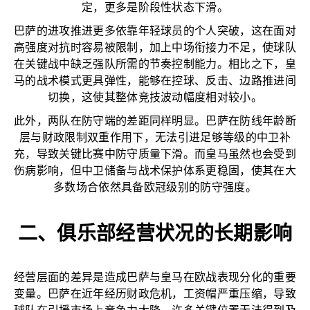
定，更多是阶段性状态下滑。
巴萨的进攻推进更多依靠年轻球员的个人突破，这在面对
高强度对抗时容易被限制，加上中场衔接力不足，使球队
在关键战中缺乏强队所需的节奏控制能力。相比之下，皇
马的战术模式更具弹性，能够在控球、反击、边路推进间
切换，这使其整体竞技波动幅度相对较小。
此外，两队在防守端的差距同样明显。巴萨在防线年龄断
层与财政限制双重作用下，无法引进足够等级的中卫补
充，导致关键比赛中防守质量下滑。而皇马虽然也会受到
伤病影响，但中卫储备与战术保护体系更稳固，使其在大
多数场合依然具备欧冠级别的防守强度。
二、俱乐部经营状况的长期影响
经营层面的差异是造成巴萨与皇马在欧战表现分化的重要
变量。巴萨在近年经历财政危机，工资帽严重压缩，导致