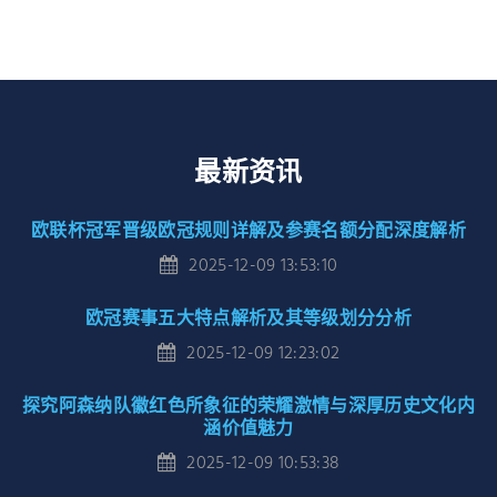
最新资讯
欧联杯冠军晋级欧冠规则详解及参赛名额分配深度解析
2025-12-09 13:53:10
欧冠赛事五大特点解析及其等级划分分析
2025-12-09 12:23:02
探究阿森纳队徽红色所象征的荣耀激情与深厚历史文化内
涵价值魅力
2025-12-09 10:53:38