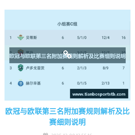
欧冠与欧联第三名附加赛规则解析及比
赛细则说明