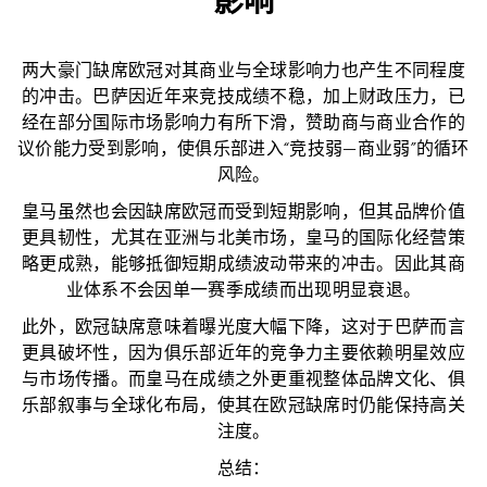
影响
两大豪门缺席欧冠对其商业与全球影响力也产生不同程度
的冲击。巴萨因近年来竞技成绩不稳，加上财政压力，已
经在部分国际市场影响力有所下滑，赞助商与商业合作的
议价能力受到影响，使俱乐部进入“竞技弱—商业弱”的循环
风险。
皇马虽然也会因缺席欧冠而受到短期影响，但其品牌价值
更具韧性，尤其在亚洲与北美市场，皇马的国际化经营策
略更成熟，能够抵御短期成绩波动带来的冲击。因此其商
业体系不会因单一赛季成绩而出现明显衰退。
此外，欧冠缺席意味着曝光度大幅下降，这对于巴萨而言
更具破坏性，因为俱乐部近年的竞争力主要依赖明星效应
与市场传播。而皇马在成绩之外更重视整体品牌文化、俱
乐部叙事与全球化布局，使其在欧冠缺席时仍能保持高关
注度。
总结：