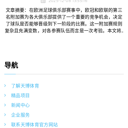
2025-12-08 13:55:16
文章摘要：在欧洲足球俱乐部赛事中，欧冠和欧联的第三
名附加赛为各大俱乐部提供了一个重要的竞争机会，决定
了球队是否能够晋级到下一阶段的比赛。这一附加赛规则
复杂且充满变数，对各参赛队伍而言是一次考验。本文将...
导航
了解天博体育
精品项目
新闻中心
企业服务
联系天博体育官方网站