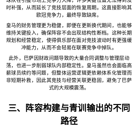
球队在引援市场上竞争力大降，许多关键位置无法得到及
时补强，从而延长了竞技层面的恢复周期。这直接影响其
欧冠竞争力，最终导致缺席。
皇马的财务管理更为稳健，即便在更新换代期间，也能够
维持关键投入，确保阵容不会出现结构性断档。这种长期
规划和经营稳定，使得俱乐部在面对竞技波动时有更强缓
冲能力，从而不会轻易在联赛竞争中掉队。
此外，巴萨因财政问题导致的大量合同调整与管理层动
荡，也进一步削弱球队内部稳定性。皇马虽然也会面临高
薪球员续约等问题，但整体运营逻辑更依赖体系化管理而
非短期补救，因此其竞技与经营关联更稳固，避免了巴萨
式的大规模震荡。
三、阵容构建与青训输出的不同
路径